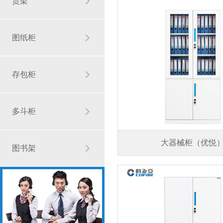
货架
图纸柜
存包柜
多斗柜
大器械柜（优悦
图书架